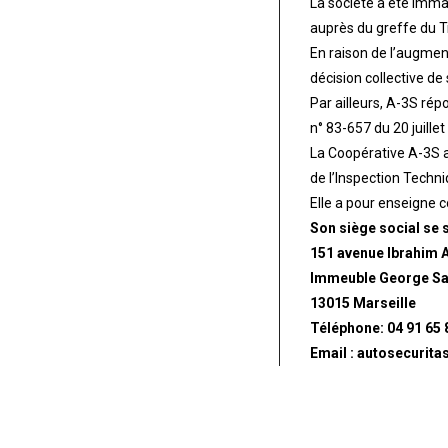
La société a été imma
auprès du greffe du T
En raison de l’augment
décision collective 
Par ailleurs, A-3S rép
n° 83-657 du 20 juillet
La Coopérative A-3S a
de l’Inspection Techn
Elle a pour enseigne c
Son siège social se s
151 avenue Ibrahim A
Immeuble George S
13015 Marseille
Téléphone: 04 91 65 
Email : autosecurita