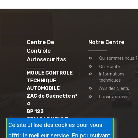
Centre De
Notre Centre
Contrôle
Qui sommes nous ?
Autosecuritas
On recrute !
MOULE CONTROLE
Informations
TECHNIQUE
techniques
AUTOMOBILE
Avis des clients
ZAC de Guénette n°
Laissez un avis
4
BP 123
97160 LE MOULE
Ce site utilise des cookies pour vous
(GUADELOUPE)
05 90 21 83 70
offrir le meilleur service. En poursuivant