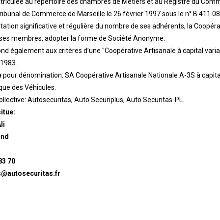
triculée au répertoire des chambres de Métiers et au Registre du Comm
ribunal de Commerce de Marseille le 26 février 1997 sous le n° B 411 08
ation significative et régulière du nombre de ses adhérents, la Coopéra
de ses membres, adopter la forme de Société Anonyme.
ond également aux critères d’une "Coopérative Artisanale à capital vari
 1983.
 pour dénomination: SA Coopérative Artisanale Nationale A-3S à capital
ique des Véhicules.
ollective: Autosecuritas, Auto Securiplus, Auto Securitas-PL.
itue:
li
and
83 70
s@autosecuritas.fr