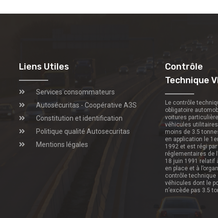
Liens Utiles
Contrôle
Technique V
Services consommateurs
Le contrôle techni
Autosécuritas - Coopérative A3S
obligatoire automob
voitures particulièr
Constitution et identification
véhicules utilitaire
Politique qualité Autosecuritas
moins de 3.5 tonne
en application le 1e
Mentions légales
1992 et est régi par
réglementaires de l
18 juin 1991 relatif
en place et à l’orga
contrôle technique
véhicules dont le p
n’excède pas 3.5 t