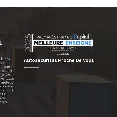
L
que
ile des
Autosecuritas Proche De Vous
es et
s légers de
s est entré
r janvier
 les textes
’arrêté du
 à la mise
nisation du
 des
oids
onnes.