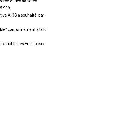
erce et des sociétés
5 939.
tive A-3S a souhaité, par
able" conformément à la loi
 variable des Entreprises